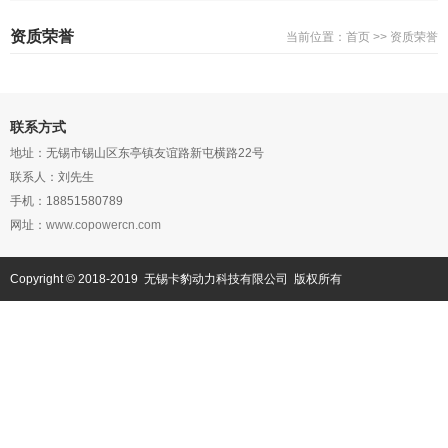
资质荣誉
当前位置：首页 >> 资质荣誉
对不起，该分类无任何记录
联系方式
地址：无锡市锡山区东亭镇友谊路新屯横路22号
联系人：刘先生
手机：18851580789
网址：
www.copowercn.com
Copyright © 2018-2019 无锡卡豹动力科技有限公司 版权所有